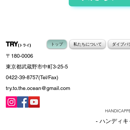
TRY
トップ
私たちについて
ダイブバ
(トライ)
〒180-0006
東京都武蔵野市中町3-25-5
0422-39-8757(Tel/Fax)
try.to.the.ocean@gmail.com
HANDICAPPE
- ハンディ